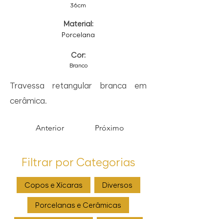
36cm
Material:
Porcelana
Cor:
Branco
Travessa retangular branca em
cerâmica.
Anterior
Próximo
Filtrar por Categorias
Copos e Xícaras
Diversos
Porcelanas e Cerâmicas