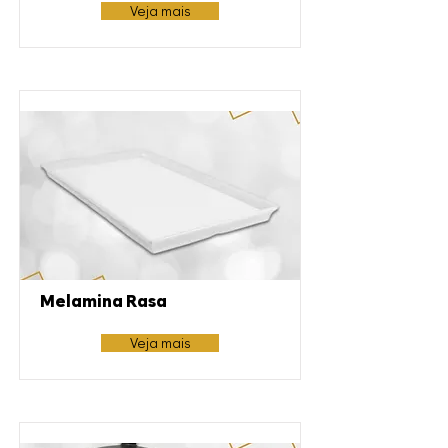
Veja mais
Melamina Rasa
Veja mais