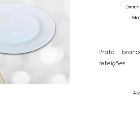
Dimen
Mat
Prato bran
refeições.
Ant