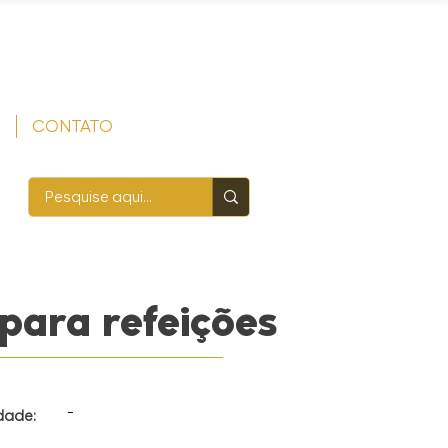
S
CONTATO
para refeições
-
dade: