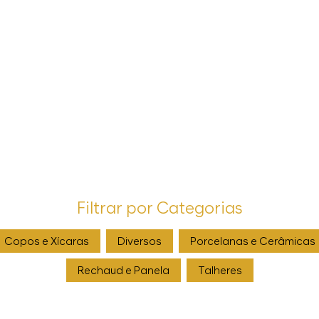
Filtrar por Categorias
Copos e Xícaras
Diversos
Porcelanas e Cerâmicas
Rechaud e Panela
Talheres