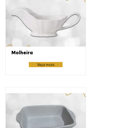
Molheira
Veja mais