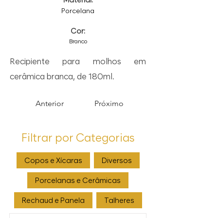
Porcelana
Cor:
Branco
Recipiente para molhos em
cerâmica branca, de 180ml.
Anterior
Próximo
Filtrar por Categorias
Copos e Xícaras
Diversos
Porcelanas e Cerâmicas
Rechaud e Panela
Talheres