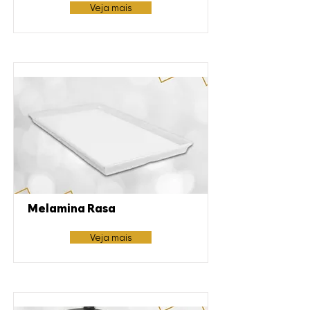
Veja mais
Melamina Rasa
Veja mais