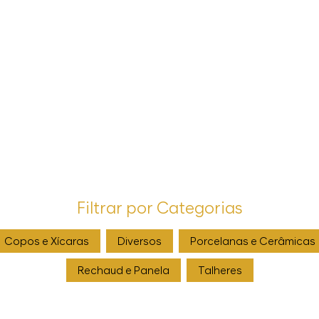
Filtrar por Categorias
Copos e Xícaras
Diversos
Porcelanas e Cerâmicas
Rechaud e Panela
Talheres