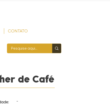
S
CONTATO
her de Café
-
dade: