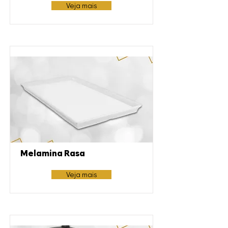
Veja mais
Melamina Rasa
Veja mais