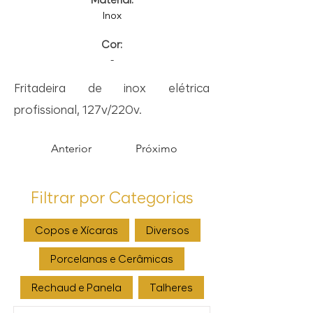
Inox
Cor:
-
Fritadeira de inox elétrica
profissional, 127v/220v.
Anterior
Próximo
Filtrar por Categorias
Copos e Xícaras
Diversos
Porcelanas e Cerâmicas
Rechaud e Panela
Talheres