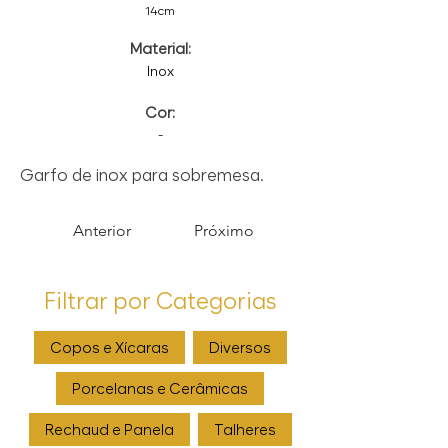
14cm
Material:
Inox
Cor:
-
Garfo de inox para sobremesa.
Anterior
Próximo
Filtrar por Categorias
Copos e Xícaras
Diversos
Porcelanas e Cerâmicas
Rechaud e Panela
Talheres