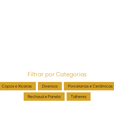
Filtrar por Categorias
Copos e Xícaras
Diversos
Porcelanas e Cerâmicas
Rechaud e Panela
Talheres