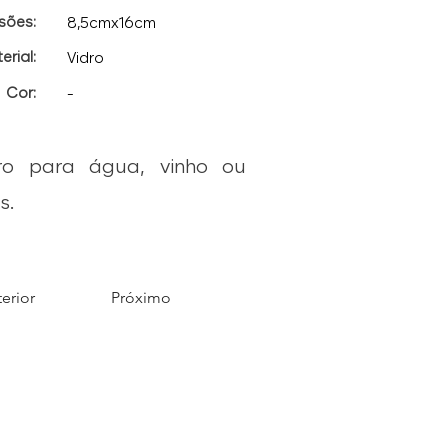
sões:
8,5cmx16cm
erial:
Vidro
Cor:
-
ro para água, vinho ou
s.
erior
Próximo