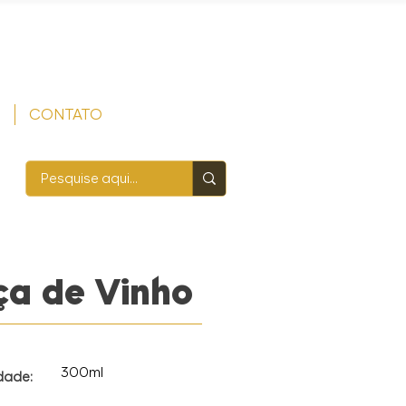
S
CONTATO
ça de Vinho
300ml
dade: