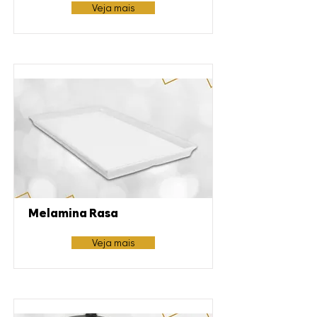
Veja mais
Melamina Rasa
Veja mais