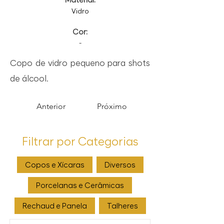
Vidro
Cor:
-
Copo de vidro pequeno para shots
de álcool.
Anterior
Próximo
Filtrar por Categorias
Copos e Xícaras
Diversos
Porcelanas e Cerâmicas
Rechaud e Panela
Talheres